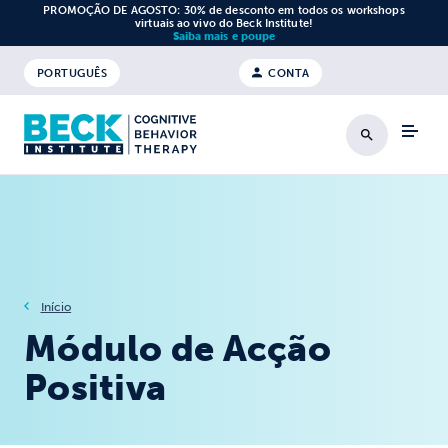
Saltar para o conteúdo
PROMOÇÃO DE AGOSTO: 30% de desconto em todos os workshops
virtuais ao vivo do Beck Institute!
Saiba mais e poupe
PORTUGUÊS
CONTA
Pesquisa
Início
Módulo de Acção
Positiva