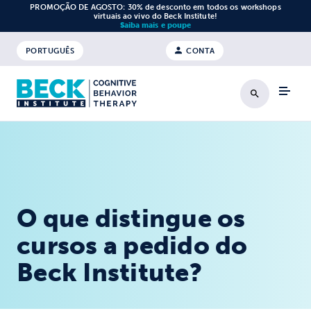
Saltar para o conteúdo
PROMOÇÃO DE AGOSTO: 30% de desconto em todos os workshops
virtuais ao vivo do Beck Institute!
Saiba mais e poupe
PORTUGUÊS
CONTA
Pesquisa
O que distingue os
cursos a pedido do
Beck Institute?