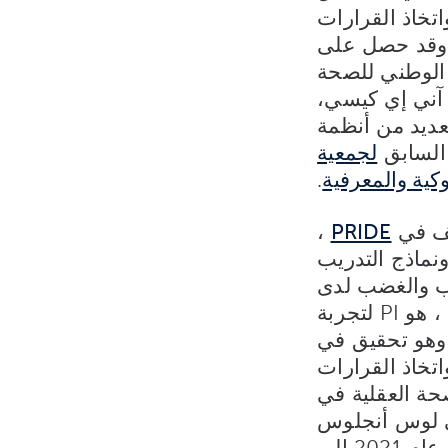
اتخاذ القرارات
. وقد حصل على
عهد الوطني للصحة
 آني إي كيسي،
ديد من أنظمة
 السابق
لجمعية
كية والمعرفية
.
ثف في
PRIDE
،
نماذج التدريب
اب والغضب لدى
تجربة
Co-) ، وهو تحقيق في
تخاذ القرارات
ة العقلية في
ي لوس أنجلوس
وكذلك في مقاطعات متعددة في ريف ساوث كارولينا. من عام 2021 إلى