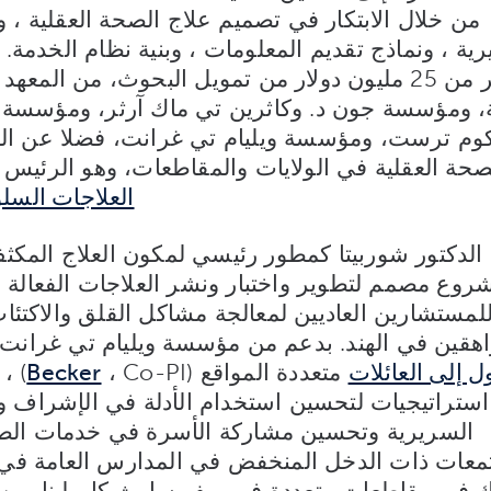
من خلال الابتكار في تصميم علاج الصحة العقلية ، و
رية ، ونماذج تقديم المعلومات ، وبنية نظام الخدمة
أكثر من 25 مليون دولار من تمويل البحوث، من الم
ة، ومؤسسة جون د. وكاثرين تي ماك آرثر، ومؤسسة
كوم ترست، ومؤسسة ويليام تي غرانت، فضلا عن الع
صحة العقلية في الولايات والمقاطعات، وهو الرئيس
العلاجات السلو
الدكتور شوربيتا كمطور رئيسي لمكون العلاج المك
روع مصمم لتطوير واختبار ونشر العلاجات الفعالة و
لمستشارين العاديين لمعالجة مشاكل القلق والاكتئ
هقين في الهند. بدعم من مؤسسة ويليام تي غرانت ، هو PI ل
 إلى العائلات
متعددة المواقع (
Becker
، PI
استراتيجيات لتحسين استخدام الأدلة في الإشراف وا
السريرية وتحسين مشاركة الأسرة في خدمات الصح
معات ذات الدخل المنخفض في المدارس العامة ف