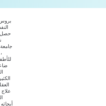
بروس ف
النف
حصل ع
ن
،
للأطف
ضاعف
الكثي
علاج 
ال
أبحاثه