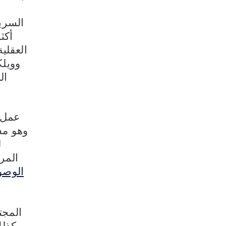
السري
العقلي
وويل
ال
عمل 
وهو مش
ل
المرا
الوصول
المجت