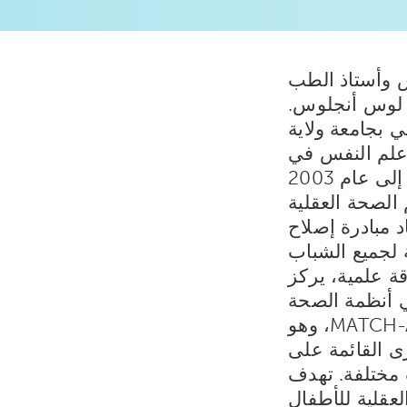
س وأستاذ الطب
، لوس أنجلوس.
 بجامعة ولاية
علم النفس في
جامعة هاواي من عام 1997 إلى عام 2008. من عام 2001 إلى عام 2003
الصحة العقلية
 مبادرة إصلاح
ة لجميع الشباب
م نظام الولاية. وقد نشر أكثر من 300 ورقة علمية، يركز
ي أنظمة الصحة
العقلية للأطفال، وهو المؤلف الرئيسي لبروتوكول MATCH-ADTC، وهو
رى القائمة على
ت مختلفة. تهدف
عقلية للأطفال