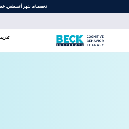
تخفيضات شهر أغسطس: خصم 30% على جميع ورش العمل الافتراضية المباشرة التي ينظمها م
تدريب & CT-R