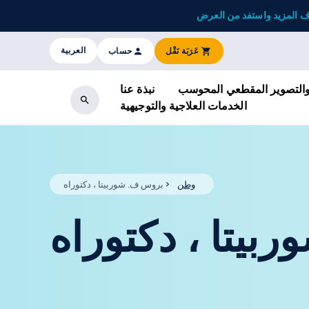
ا
 المزيد واستفد من العرض
العربية‏
عَرَبَة نَقْل
حساب
 والتصوير المقطعي المحوسب
نبذة عنا
الخدمات العلاجية والتوجيهية
بحث
وطن
بروس ف. شوربيتا ، دكتوراه
يتا ، دكتوراه