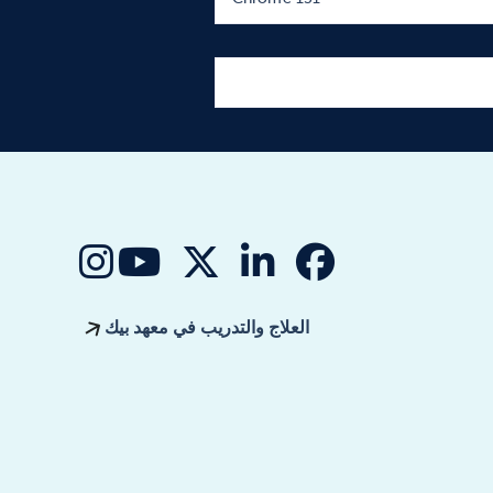
فاب FA-X-تويتر
فاب فا الفيسبوك
ab fa-linkedin-in
فاب فا-يو
stagram
العلاج والتدريب في معهد بيك